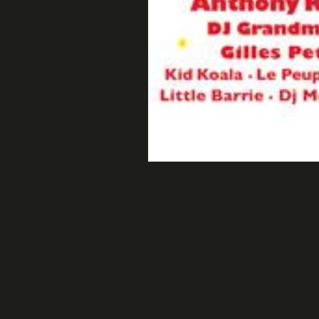
Cap
Affiche fêtes des guides 2004 Chamonix Mt Blanc