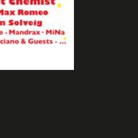
2008
Affiche Festival Ind�zikables