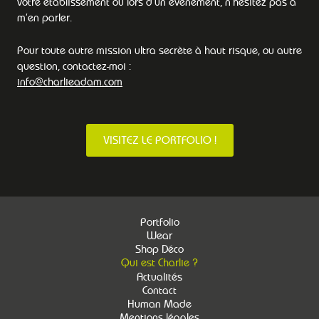
votre établissement ou lors d’un événement, n’hésitez pas à
m’en parler.
Pour toute autre mission ultra secrète à haut risque, ou autre
question, contactez-moi :
info@charlieadam.com
VISITEZ LE PORTFOLIO !
Portfolio
Wear
Shop Déco
Qui est Charlie ?
Actualités
Contact
Human Made
Mentions légales